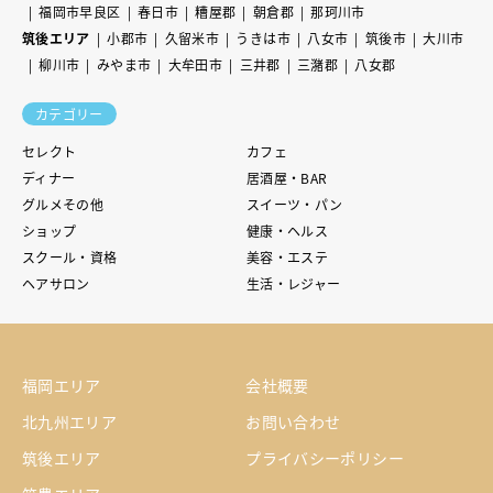
福岡市早良区
春日市
糟屋郡
朝倉郡
那珂川市
筑後エリア
小郡市
久留米市
うきは市
八女市
筑後市
大川市
柳川市
みやま市
大牟田市
三井郡
三潴郡
八女郡
カテゴリー
セレクト
カフェ
ディナー
居酒屋・BAR
グルメその他
スイーツ・パン
ショップ
健康・ヘルス
スクール・資格
美容・エステ
ヘアサロン
生活・レジャー
福岡エリア
会社概要
北九州エリア
お問い合わせ
筑後エリア
プライバシーポリシー