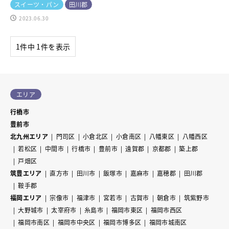
スイーツ・パン
田川郡
2023.06.30
1件中 1件を表示
エリア
行橋市
豊前市
北九州エリア
門司区
小倉北区
小倉南区
八幡東区
八幡西区
若松区
中間市
行橋市
豊前市
遠賀郡
京都郡
築上郡
戸畑区
筑豊エリア
直方市
田川市
飯塚市
嘉麻市
嘉穂郡
田川郡
鞍手郡
福岡エリア
宗像市
福津市
宮若市
古賀市
朝倉市
筑紫野市
大野城市
太宰府市
糸島市
福岡市東区
福岡市西区
福岡市南区
福岡市中央区
福岡市博多区
福岡市城南区