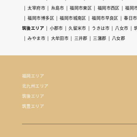
太宰府市
糸島市
福岡市東区
福岡市西区
福岡
福岡市博多区
福岡市城南区
福岡市早良区
春日
筑後エリア
小郡市
久留米市
うきは市
八女市
みやま市
大牟田市
三井郡
三潴郡
八女郡
福岡エリア
北九州エリア
筑後エリア
筑豊エリア