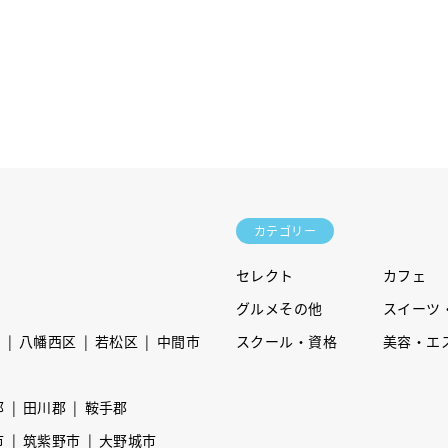
カテゴリー
セレクト
カフェ
グルメその他
スイーツ
区
八幡西区
若松区
中間市
スクール・資格
美容・エ
郡
田川郡
鞍手郡
市
筑紫野市
大野城市