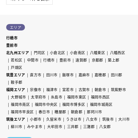
エリア
行橋市
豊前市
北九州エリア
門司区
小倉北区
小倉南区
八幡東区
八幡西区
若松区
中間市
行橋市
豊前市
遠賀郡
京都郡
築上郡
戸畑区
筑豊エリア
直方市
田川市
飯塚市
嘉麻市
嘉穂郡
田川郡
鞍手郡
福岡エリア
宗像市
福津市
宮若市
古賀市
朝倉市
筑紫野市
大野城市
太宰府市
糸島市
福岡市東区
福岡市西区
福岡市南区
福岡市中央区
福岡市博多区
福岡市城南区
福岡市早良区
春日市
糟屋郡
朝倉郡
那珂川市
筑後エリア
小郡市
久留米市
うきは市
八女市
筑後市
大川市
柳川市
みやま市
大牟田市
三井郡
三潴郡
八女郡