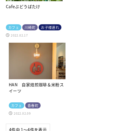
Cafeぶどうばたけ
カフェ
川崎町
お子様連れ
2022.02.17
HAN 自家焙煎珈琲＆米粉ス
イーツ
カフェ
香春町
2022.02.09
4件中 1〜4件を表示