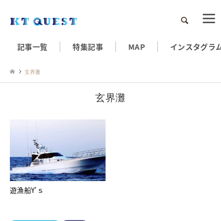
検索
記事一覧
特集記事
MAP
インスタグラ
玄界灘
玄界灘
遊漁船Y’ｓ