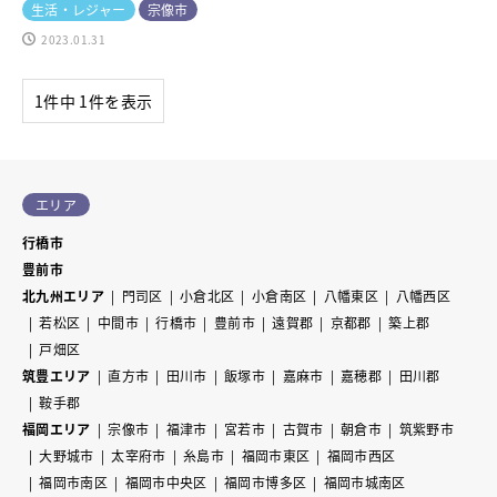
生活・レジャー
宗像市
2023.01.31
1件中 1件を表示
エリア
行橋市
豊前市
北九州エリア
門司区
小倉北区
小倉南区
八幡東区
八幡西区
若松区
中間市
行橋市
豊前市
遠賀郡
京都郡
築上郡
戸畑区
筑豊エリア
直方市
田川市
飯塚市
嘉麻市
嘉穂郡
田川郡
鞍手郡
福岡エリア
宗像市
福津市
宮若市
古賀市
朝倉市
筑紫野市
大野城市
太宰府市
糸島市
福岡市東区
福岡市西区
福岡市南区
福岡市中央区
福岡市博多区
福岡市城南区