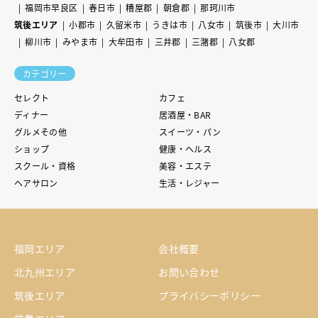
福岡市早良区
春日市
糟屋郡
朝倉郡
那珂川市
筑後エリア
小郡市
久留米市
うきは市
八女市
筑後市
大川市
柳川市
みやま市
大牟田市
三井郡
三潴郡
八女郡
カテゴリー
セレクト
カフェ
ディナー
居酒屋・BAR
グルメその他
スイーツ・パン
ショップ
健康・ヘルス
スクール・資格
美容・エステ
ヘアサロン
生活・レジャー
福岡エリア
会社概要
北九州エリア
お問い合わせ
筑後エリア
プライバシーポリシー