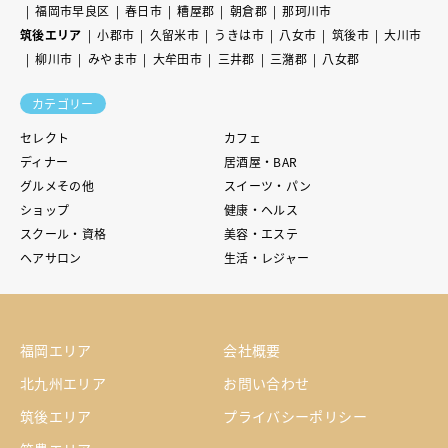
福岡市早良区
春日市
糟屋郡
朝倉郡
那珂川市
筑後エリア
小郡市
久留米市
うきは市
八女市
筑後市
大川市
柳川市
みやま市
大牟田市
三井郡
三潴郡
八女郡
カテゴリー
セレクト
カフェ
ディナー
居酒屋・BAR
グルメその他
スイーツ・パン
ショップ
健康・ヘルス
スクール・資格
美容・エステ
ヘアサロン
生活・レジャー
福岡エリア
会社概要
北九州エリア
お問い合わせ
筑後エリア
プライバシーポリシー