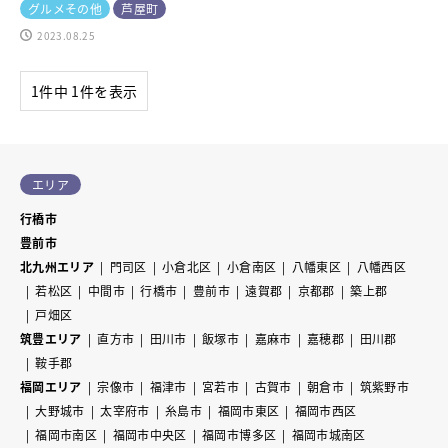
グルメその他
芦屋町
2023.08.25
1件中 1件を表示
エリア
行橋市
豊前市
北九州エリア
門司区
小倉北区
小倉南区
八幡東区
八幡西区
若松区
中間市
行橋市
豊前市
遠賀郡
京都郡
築上郡
戸畑区
筑豊エリア
直方市
田川市
飯塚市
嘉麻市
嘉穂郡
田川郡
鞍手郡
福岡エリア
宗像市
福津市
宮若市
古賀市
朝倉市
筑紫野市
大野城市
太宰府市
糸島市
福岡市東区
福岡市西区
福岡市南区
福岡市中央区
福岡市博多区
福岡市城南区