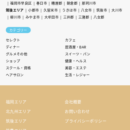
福岡市早良区
春日市
糟屋郡
朝倉郡
那珂川市
筑後エリア
小郡市
久留米市
うきは市
八女市
筑後市
大川市
柳川市
みやま市
大牟田市
三井郡
三潴郡
八女郡
カテゴリー
セレクト
カフェ
ディナー
居酒屋・BAR
グルメその他
スイーツ・パン
ショップ
健康・ヘルス
スクール・資格
美容・エステ
ヘアサロン
生活・レジャー
福岡エリア
会社概要
北九州エリア
お問い合わせ
筑後エリア
プライバシーポリシー