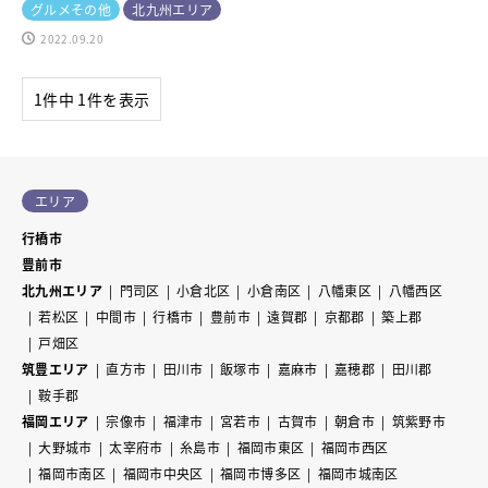
グルメその他
北九州エリア
2022.09.20
1件中 1件を表示
エリア
行橋市
豊前市
北九州エリア
門司区
小倉北区
小倉南区
八幡東区
八幡西区
若松区
中間市
行橋市
豊前市
遠賀郡
京都郡
築上郡
戸畑区
筑豊エリア
直方市
田川市
飯塚市
嘉麻市
嘉穂郡
田川郡
鞍手郡
福岡エリア
宗像市
福津市
宮若市
古賀市
朝倉市
筑紫野市
大野城市
太宰府市
糸島市
福岡市東区
福岡市西区
福岡市南区
福岡市中央区
福岡市博多区
福岡市城南区