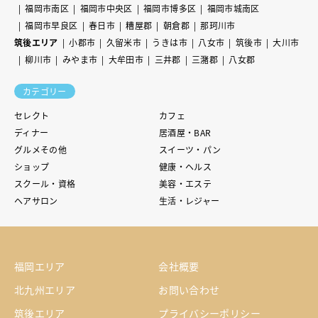
福岡市南区
福岡市中央区
福岡市博多区
福岡市城南区
福岡市早良区
春日市
糟屋郡
朝倉郡
那珂川市
筑後エリア
小郡市
久留米市
うきは市
八女市
筑後市
大川市
柳川市
みやま市
大牟田市
三井郡
三潴郡
八女郡
カテゴリー
セレクト
カフェ
ディナー
居酒屋・BAR
グルメその他
スイーツ・パン
ショップ
健康・ヘルス
スクール・資格
美容・エステ
ヘアサロン
生活・レジャー
福岡エリア
会社概要
北九州エリア
お問い合わせ
筑後エリア
プライバシーポリシー