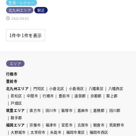
生活・レジャー
北九州エリア
駅近
2022.08.02
1件中 1件を表示
エリア
行橋市
豊前市
北九州エリア
門司区
小倉北区
小倉南区
八幡東区
八幡西区
若松区
中間市
行橋市
豊前市
遠賀郡
京都郡
築上郡
戸畑区
筑豊エリア
直方市
田川市
飯塚市
嘉麻市
嘉穂郡
田川郡
鞍手郡
福岡エリア
宗像市
福津市
宮若市
古賀市
朝倉市
筑紫野市
大野城市
太宰府市
糸島市
福岡市東区
福岡市西区