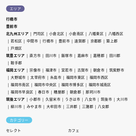
エリア
行橋市
豊前市
北九州エリア
門司区
小倉北区
小倉南区
八幡東区
八幡西区
若松区
中間市
行橋市
豊前市
遠賀郡
京都郡
築上郡
戸畑区
筑豊エリア
直方市
田川市
飯塚市
嘉麻市
嘉穂郡
田川郡
鞍手郡
福岡エリア
宗像市
福津市
宮若市
古賀市
朝倉市
筑紫野市
大野城市
太宰府市
糸島市
福岡市東区
福岡市西区
福岡市南区
福岡市中央区
福岡市博多区
福岡市城南区
福岡市早良区
春日市
糟屋郡
朝倉郡
那珂川市
筑後エリア
小郡市
久留米市
うきは市
八女市
筑後市
大川市
柳川市
みやま市
大牟田市
三井郡
三潴郡
八女郡
カテゴリー
セレクト
カフェ