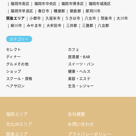
福岡市南区
福岡市中央区
福岡市博多区
福岡市城南区
福岡市早良区
春日市
糟屋郡
朝倉郡
那珂川市
筑後エリア
小郡市
久留米市
うきは市
八女市
筑後市
大川市
柳川市
みやま市
大牟田市
三井郡
三潴郡
八女郡
カテゴリー
セレクト
カフェ
ディナー
居酒屋・BAR
グルメその他
スイーツ・パン
ショップ
健康・ヘルス
スクール・資格
美容・エステ
ヘアサロン
生活・レジャー
福岡エリア
会社概要
北九州エリア
お問い合わせ
筑後エリア
プライバシーポリシー