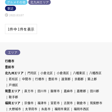
グルメその他
北九州エリア
駅近
2023.03.07
1件中 1件を表示
エリア
行橋市
豊前市
北九州エリア
門司区
小倉北区
小倉南区
八幡東区
八幡西区
若松区
中間市
行橋市
豊前市
遠賀郡
京都郡
築上郡
戸畑区
筑豊エリア
直方市
田川市
飯塚市
嘉麻市
嘉穂郡
田川郡
鞍手郡
福岡エリア
宗像市
福津市
宮若市
古賀市
朝倉市
筑紫野市
大野城市
太宰府市
糸島市
福岡市東区
福岡市西区