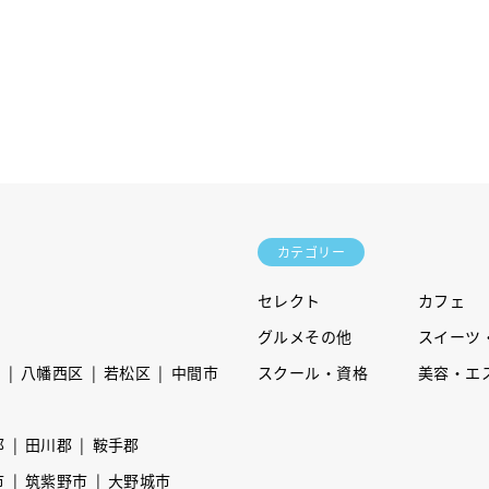
カテゴリー
セレクト
カフェ
グルメその他
スイーツ
区
八幡西区
若松区
中間市
スクール・資格
美容・エ
郡
田川郡
鞍手郡
市
筑紫野市
大野城市