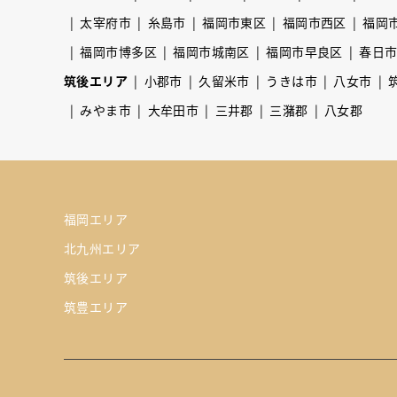
太宰府市
糸島市
福岡市東区
福岡市西区
福岡
福岡市博多区
福岡市城南区
福岡市早良区
春日
筑後エリア
小郡市
久留米市
うきは市
八女市
みやま市
大牟田市
三井郡
三潴郡
八女郡
福岡エリア
北九州エリア
筑後エリア
筑豊エリア