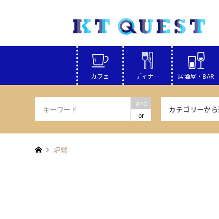
カフェ
ディナー
居酒屋・BAR
and
カテゴリーから
or
炉端