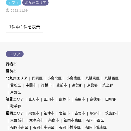
カフェ
北九州エリア
2022.11.09
1件中 1件を表示
エリア
行橋市
豊前市
北九州エリア
門司区
小倉北区
小倉南区
八幡東区
八幡西区
若松区
中間市
行橋市
豊前市
遠賀郡
京都郡
築上郡
戸畑区
筑豊エリア
直方市
田川市
飯塚市
嘉麻市
嘉穂郡
田川郡
鞍手郡
福岡エリア
宗像市
福津市
宮若市
古賀市
朝倉市
筑紫野市
大野城市
太宰府市
糸島市
福岡市東区
福岡市西区
福岡市南区
福岡市中央区
福岡市博多区
福岡市城南区