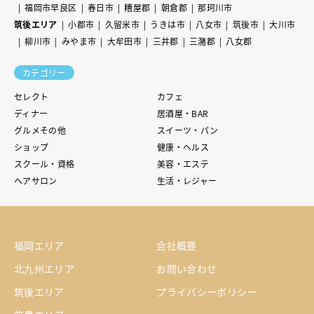
福岡市早良区
春日市
糟屋郡
朝倉郡
那珂川市
筑後エリア
小郡市
久留米市
うきは市
八女市
筑後市
大川市
柳川市
みやま市
大牟田市
三井郡
三潴郡
八女郡
カテゴリー
セレクト
カフェ
ディナー
居酒屋・BAR
グルメその他
スイーツ・パン
ショップ
健康・ヘルス
スクール・資格
美容・エステ
ヘアサロン
生活・レジャー
福岡エリア
会社概要
北九州エリア
お問い合わせ
筑後エリア
プライバシーポリシー