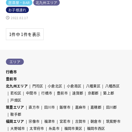
居酒屋・BAR
北九州エリア
お子様連れ
2022.02.17
1件中 1件を表示
エリア
行橋市
豊前市
北九州エリア
門司区
小倉北区
小倉南区
八幡東区
八幡西区
若松区
中間市
行橋市
豊前市
遠賀郡
京都郡
築上郡
戸畑区
筑豊エリア
直方市
田川市
飯塚市
嘉麻市
嘉穂郡
田川郡
鞍手郡
福岡エリア
宗像市
福津市
宮若市
古賀市
朝倉市
筑紫野市
大野城市
太宰府市
糸島市
福岡市東区
福岡市西区