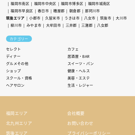
福岡市南区
福岡市中央区
福岡市博多区
福岡市城南区
福岡市早良区
春日市
糟屋郡
朝倉郡
那珂川市
筑後エリア
小郡市
久留米市
うきは市
八女市
筑後市
大川市
柳川市
みやま市
大牟田市
三井郡
三潴郡
八女郡
カテゴリー
セレクト
カフェ
ディナー
居酒屋・BAR
グルメその他
スイーツ・パン
ショップ
健康・ヘルス
スクール・資格
美容・エステ
ヘアサロン
生活・レジャー
福岡エリア
会社概要
北九州エリア
お問い合わせ
筑後エリア
プライバシーポリシー