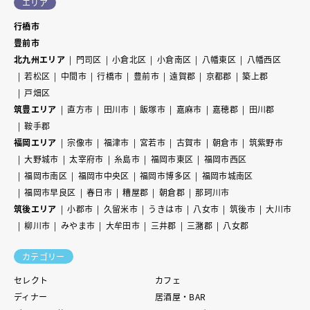
エリア
行橋市
豊前市
北九州エリア
門司区
小倉北区
小倉南区
八幡東区
八幡西区
若松区
中間市
行橋市
豊前市
遠賀郡
京都郡
築上郡
戸畑区
筑豊エリア
直方市
田川市
飯塚市
嘉麻市
嘉穂郡
田川郡
鞍手郡
福岡エリア
宗像市
福津市
宮若市
古賀市
朝倉市
筑紫野市
大野城市
太宰府市
糸島市
福岡市東区
福岡市西区
福岡市南区
福岡市中央区
福岡市博多区
福岡市城南区
福岡市早良区
春日市
糟屋郡
朝倉郡
那珂川市
筑後エリア
小郡市
久留米市
うきは市
八女市
筑後市
大川市
柳川市
みやま市
大牟田市
三井郡
三潴郡
八女郡
カテゴリー
セレクト
カフェ
ディナー
居酒屋・BAR