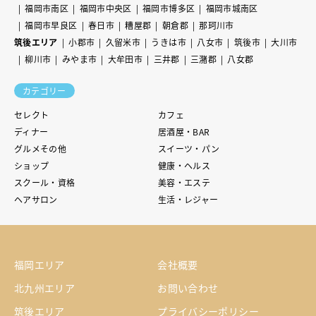
福岡市南区
福岡市中央区
福岡市博多区
福岡市城南区
福岡市早良区
春日市
糟屋郡
朝倉郡
那珂川市
筑後エリア
小郡市
久留米市
うきは市
八女市
筑後市
大川市
柳川市
みやま市
大牟田市
三井郡
三潴郡
八女郡
カテゴリー
セレクト
カフェ
ディナー
居酒屋・BAR
グルメその他
スイーツ・パン
ショップ
健康・ヘルス
スクール・資格
美容・エステ
ヘアサロン
生活・レジャー
福岡エリア
会社概要
北九州エリア
お問い合わせ
筑後エリア
プライバシーポリシー