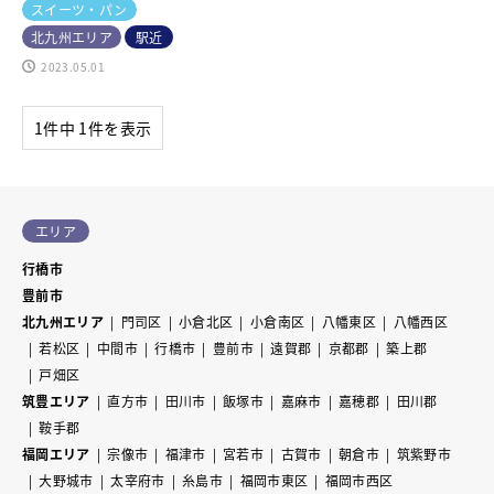
スイーツ・パン
北九州エリア
駅近
2023.05.01
1件中 1件を表示
エリア
行橋市
豊前市
北九州エリア
門司区
小倉北区
小倉南区
八幡東区
八幡西区
若松区
中間市
行橋市
豊前市
遠賀郡
京都郡
築上郡
戸畑区
筑豊エリア
直方市
田川市
飯塚市
嘉麻市
嘉穂郡
田川郡
鞍手郡
福岡エリア
宗像市
福津市
宮若市
古賀市
朝倉市
筑紫野市
大野城市
太宰府市
糸島市
福岡市東区
福岡市西区