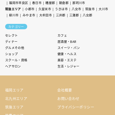
福岡市早良区
春日市
糟屋郡
朝倉郡
那珂川市
筑後エリア
小郡市
久留米市
うきは市
八女市
筑後市
大川市
柳川市
みやま市
大牟田市
三井郡
三潴郡
八女郡
カテゴリー
セレクト
カフェ
ディナー
居酒屋・BAR
グルメその他
スイーツ・パン
ショップ
健康・ヘルス
スクール・資格
美容・エステ
ヘアサロン
生活・レジャー
福岡エリア
会社概要
北九州エリア
お問い合わせ
筑後エリア
プライバシーポリシー