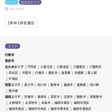
カフェ
北九州エリア
2022.04.06
1件中 1件を表示
エリア
行橋市
豊前市
北九州エリア
門司区
小倉北区
小倉南区
八幡東区
八幡西区
若松区
中間市
行橋市
豊前市
遠賀郡
京都郡
築上郡
戸畑区
筑豊エリア
直方市
田川市
飯塚市
嘉麻市
嘉穂郡
田川郡
鞍手郡
福岡エリア
宗像市
福津市
宮若市
古賀市
朝倉市
筑紫野市
大野城市
太宰府市
糸島市
福岡市東区
福岡市西区
福岡市南区
福岡市中央区
福岡市博多区
福岡市城南区