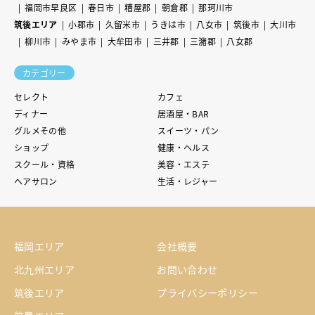
福岡市早良区
春日市
糟屋郡
朝倉郡
那珂川市
筑後エリア
小郡市
久留米市
うきは市
八女市
筑後市
大川市
柳川市
みやま市
大牟田市
三井郡
三潴郡
八女郡
カテゴリー
セレクト
カフェ
ディナー
居酒屋・BAR
グルメその他
スイーツ・パン
ショップ
健康・ヘルス
スクール・資格
美容・エステ
ヘアサロン
生活・レジャー
福岡エリア
会社概要
北九州エリア
お問い合わせ
筑後エリア
プライバシーポリシー