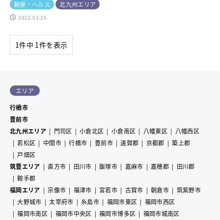
健康・ヘルス
北九州エリア
2022.02.25
1件中 1件を表示
エリア
行橋市
豊前市
北九州エリア
門司区
小倉北区
小倉南区
八幡東区
八幡西区
若松区
中間市
行橋市
豊前市
遠賀郡
京都郡
築上郡
戸畑区
筑豊エリア
直方市
田川市
飯塚市
嘉麻市
嘉穂郡
田川郡
鞍手郡
福岡エリア
宗像市
福津市
宮若市
古賀市
朝倉市
筑紫野市
大野城市
太宰府市
糸島市
福岡市東区
福岡市西区
福岡市南区
福岡市中央区
福岡市博多区
福岡市城南区