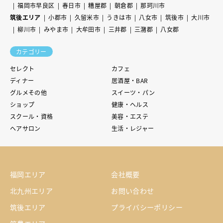
福岡市早良区
春日市
糟屋郡
朝倉郡
那珂川市
筑後エリア
小郡市
久留米市
うきは市
八女市
筑後市
大川市
柳川市
みやま市
大牟田市
三井郡
三潴郡
八女郡
カテゴリー
セレクト
カフェ
ディナー
居酒屋・BAR
グルメその他
スイーツ・パン
ショップ
健康・ヘルス
スクール・資格
美容・エステ
ヘアサロン
生活・レジャー
福岡エリア
会社概要
北九州エリア
お問い合わせ
筑後エリア
プライバシーポリシー