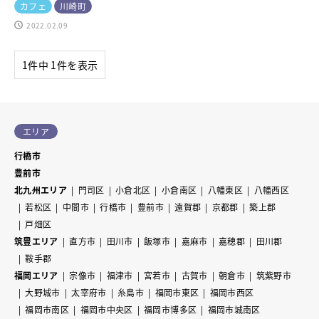
カフェ
川崎町
2022.02.09
1件中 1件を表示
エリア
行橋市
豊前市
北九州エリア
門司区
小倉北区
小倉南区
八幡東区
八幡西区
若松区
中間市
行橋市
豊前市
遠賀郡
京都郡
築上郡
戸畑区
筑豊エリア
直方市
田川市
飯塚市
嘉麻市
嘉穂郡
田川郡
鞍手郡
福岡エリア
宗像市
福津市
宮若市
古賀市
朝倉市
筑紫野市
大野城市
太宰府市
糸島市
福岡市東区
福岡市西区
福岡市南区
福岡市中央区
福岡市博多区
福岡市城南区