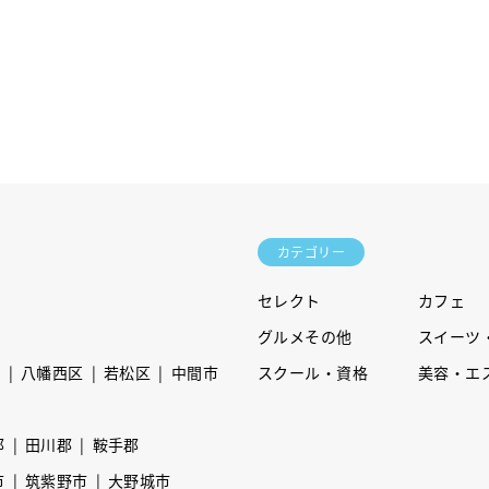
カテゴリー
セレクト
カフェ
グルメその他
スイーツ
区
八幡西区
若松区
中間市
スクール・資格
美容・エ
郡
田川郡
鞍手郡
市
筑紫野市
大野城市