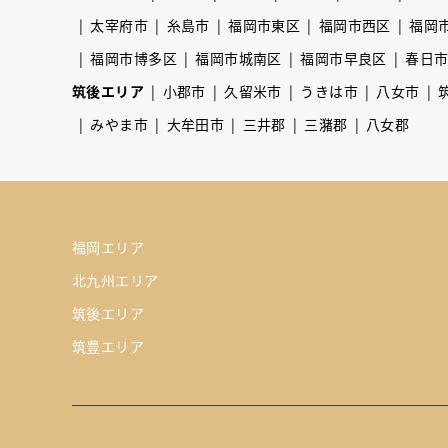
太宰府市
糸島市
福岡市東区
福岡市西区
福岡
福岡市博多区
福岡市城南区
福岡市早良区
春日
筑後エリア
小郡市
久留米市
うきは市
八女市
みやま市
大牟田市
三井郡
三潴郡
八女郡
福岡エリア
北九州エリア
筑後エリア
筑豊エリア