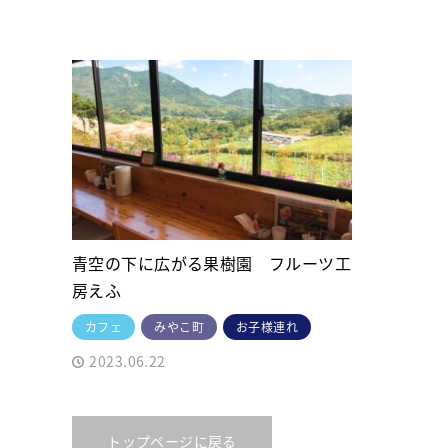
青空の下に広がる果樹園 フルーツ工
房えふ
カフェ
みやこ町
お子様連れ
2023.06.22
トップページに戻る