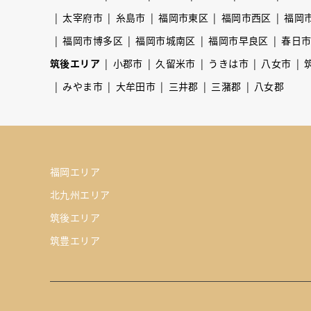
太宰府市
糸島市
福岡市東区
福岡市西区
福岡
福岡市博多区
福岡市城南区
福岡市早良区
春日
筑後エリア
小郡市
久留米市
うきは市
八女市
みやま市
大牟田市
三井郡
三潴郡
八女郡
福岡エリア
北九州エリア
筑後エリア
筑豊エリア