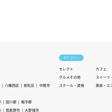
カテゴリー
セレクト
カフェ
グルメその他
スイーツ
区
八幡西区
若松区
中間市
スクール・資格
美容・エ
郡
田川郡
鞍手郡
市
筑紫野市
大野城市