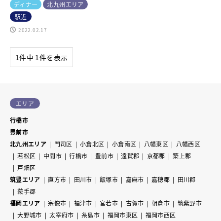
ディナー
北九州エリア
駅近
2022.02.17
1件中 1件を表示
エリア
行橋市
豊前市
北九州エリア
門司区
小倉北区
小倉南区
八幡東区
八幡西区
若松区
中間市
行橋市
豊前市
遠賀郡
京都郡
築上郡
戸畑区
筑豊エリア
直方市
田川市
飯塚市
嘉麻市
嘉穂郡
田川郡
鞍手郡
福岡エリア
宗像市
福津市
宮若市
古賀市
朝倉市
筑紫野市
大野城市
太宰府市
糸島市
福岡市東区
福岡市西区