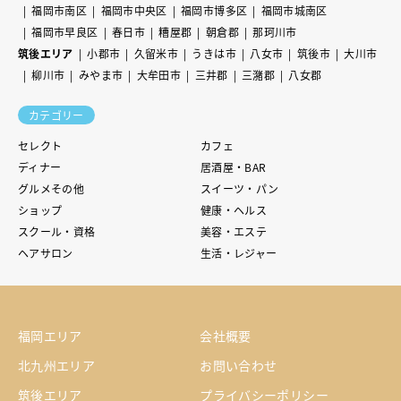
福岡市南区
福岡市中央区
福岡市博多区
福岡市城南区
福岡市早良区
春日市
糟屋郡
朝倉郡
那珂川市
筑後エリア
小郡市
久留米市
うきは市
八女市
筑後市
大川市
柳川市
みやま市
大牟田市
三井郡
三潴郡
八女郡
カテゴリー
セレクト
カフェ
ディナー
居酒屋・BAR
グルメその他
スイーツ・パン
ショップ
健康・ヘルス
スクール・資格
美容・エステ
ヘアサロン
生活・レジャー
福岡エリア
会社概要
北九州エリア
お問い合わせ
筑後エリア
プライバシーポリシー