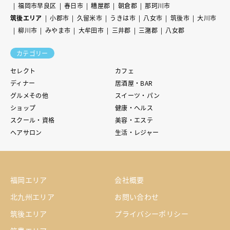
福岡市早良区
春日市
糟屋郡
朝倉郡
那珂川市
筑後エリア
小郡市
久留米市
うきは市
八女市
筑後市
大川市
柳川市
みやま市
大牟田市
三井郡
三潴郡
八女郡
カテゴリー
セレクト
カフェ
ディナー
居酒屋・BAR
グルメその他
スイーツ・パン
ショップ
健康・ヘルス
スクール・資格
美容・エステ
ヘアサロン
生活・レジャー
福岡エリア
会社概要
北九州エリア
お問い合わせ
筑後エリア
プライバシーポリシー