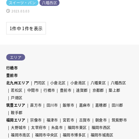
スイーツ・パン
八幡西区
2023.03.03
1件中 1件を表示
エリア
行橋市
豊前市
北九州エリア
門司区
小倉北区
小倉南区
八幡東区
八幡西区
若松区
中間市
行橋市
豊前市
遠賀郡
京都郡
築上郡
戸畑区
筑豊エリア
直方市
田川市
飯塚市
嘉麻市
嘉穂郡
田川郡
鞍手郡
福岡エリア
宗像市
福津市
宮若市
古賀市
朝倉市
筑紫野市
大野城市
太宰府市
糸島市
福岡市東区
福岡市西区
福岡市南区
福岡市中央区
福岡市博多区
福岡市城南区