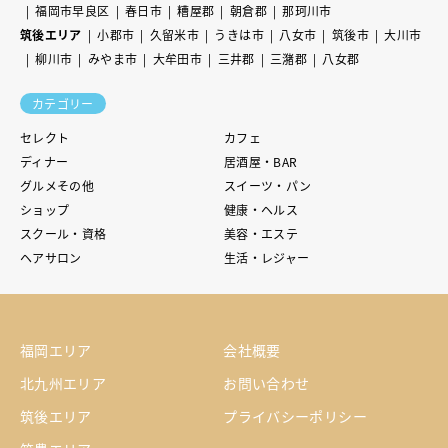
福岡市早良区
春日市
糟屋郡
朝倉郡
那珂川市
筑後エリア
小郡市
久留米市
うきは市
八女市
筑後市
大川市
柳川市
みやま市
大牟田市
三井郡
三潴郡
八女郡
カテゴリー
セレクト
カフェ
ディナー
居酒屋・BAR
グルメその他
スイーツ・パン
ショップ
健康・ヘルス
スクール・資格
美容・エステ
ヘアサロン
生活・レジャー
福岡エリア
会社概要
北九州エリア
お問い合わせ
筑後エリア
プライバシーポリシー