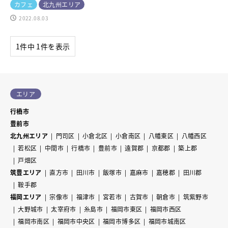
カフェ
北九州エリア
2022.08.03
1件中 1件を表示
エリア
行橋市
豊前市
北九州エリア
門司区
小倉北区
小倉南区
八幡東区
八幡西区
若松区
中間市
行橋市
豊前市
遠賀郡
京都郡
築上郡
戸畑区
筑豊エリア
直方市
田川市
飯塚市
嘉麻市
嘉穂郡
田川郡
鞍手郡
福岡エリア
宗像市
福津市
宮若市
古賀市
朝倉市
筑紫野市
大野城市
太宰府市
糸島市
福岡市東区
福岡市西区
福岡市南区
福岡市中央区
福岡市博多区
福岡市城南区