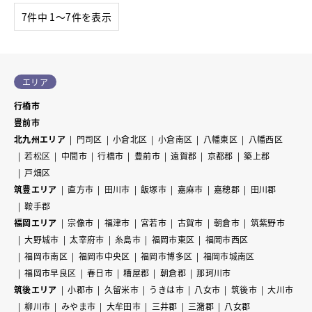
7件中 1〜7件を表示
エリア
行橋市
豊前市
北九州エリア
門司区
小倉北区
小倉南区
八幡東区
八幡西区
若松区
中間市
行橋市
豊前市
遠賀郡
京都郡
築上郡
戸畑区
筑豊エリア
直方市
田川市
飯塚市
嘉麻市
嘉穂郡
田川郡
鞍手郡
福岡エリア
宗像市
福津市
宮若市
古賀市
朝倉市
筑紫野市
大野城市
太宰府市
糸島市
福岡市東区
福岡市西区
福岡市南区
福岡市中央区
福岡市博多区
福岡市城南区
福岡市早良区
春日市
糟屋郡
朝倉郡
那珂川市
筑後エリア
小郡市
久留米市
うきは市
八女市
筑後市
大川市
柳川市
みやま市
大牟田市
三井郡
三潴郡
八女郡