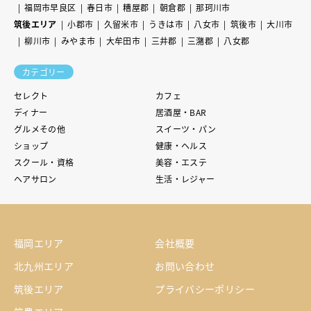
福岡市早良区
春日市
糟屋郡
朝倉郡
那珂川市
筑後エリア
小郡市
久留米市
うきは市
八女市
筑後市
大川市
柳川市
みやま市
大牟田市
三井郡
三潴郡
八女郡
カテゴリー
セレクト
カフェ
ディナー
居酒屋・BAR
グルメその他
スイーツ・パン
ショップ
健康・ヘルス
スクール・資格
美容・エステ
ヘアサロン
生活・レジャー
福岡エリア
会社概要
北九州エリア
お問い合わせ
筑後エリア
プライバシーポリシー