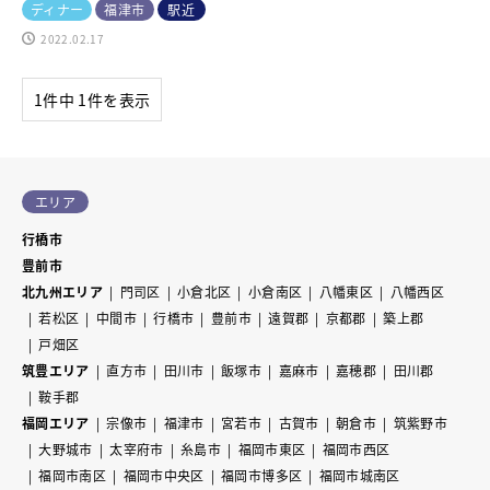
ディナー
福津市
駅近
2022.02.17
1件中 1件を表示
エリア
行橋市
豊前市
北九州エリア
門司区
小倉北区
小倉南区
八幡東区
八幡西区
若松区
中間市
行橋市
豊前市
遠賀郡
京都郡
築上郡
戸畑区
筑豊エリア
直方市
田川市
飯塚市
嘉麻市
嘉穂郡
田川郡
鞍手郡
福岡エリア
宗像市
福津市
宮若市
古賀市
朝倉市
筑紫野市
大野城市
太宰府市
糸島市
福岡市東区
福岡市西区
福岡市南区
福岡市中央区
福岡市博多区
福岡市城南区