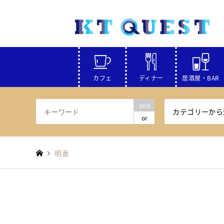
カフェ
ディナー
居酒屋・BAR
and
カテゴリーから
or
明香