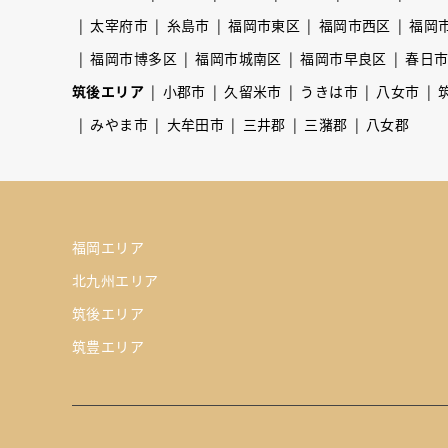
太宰府市
糸島市
福岡市東区
福岡市西区
福岡
福岡市博多区
福岡市城南区
福岡市早良区
春日
筑後エリア
小郡市
久留米市
うきは市
八女市
みやま市
大牟田市
三井郡
三潴郡
八女郡
福岡エリア
北九州エリア
筑後エリア
筑豊エリア