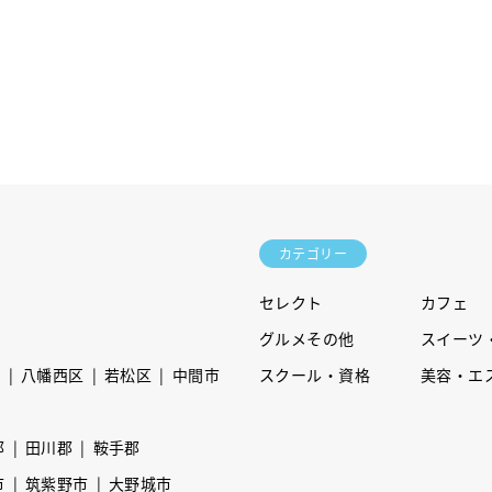
カテゴリー
セレクト
カフェ
グルメその他
スイーツ
区
八幡西区
若松区
中間市
スクール・資格
美容・エ
郡
田川郡
鞍手郡
市
筑紫野市
大野城市