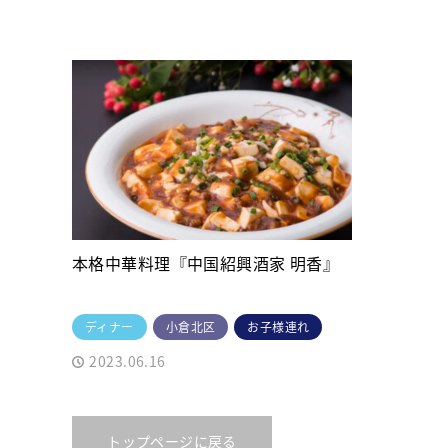
本格中華料理『中国紹興酒家 明香』
ディナー
小倉北区
お子様連れ
2023.06.16
トップページに戻る