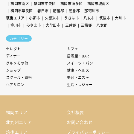
福岡市南区
福岡市中央区
福岡市博多区
福岡市城南区
福岡市早良区
春日市
糟屋郡
朝倉郡
那珂川市
筑後エリア
小郡市
久留米市
うきは市
八女市
筑後市
大川市
柳川市
みやま市
大牟田市
三井郡
三潴郡
八女郡
カテゴリー
セレクト
カフェ
ディナー
居酒屋・BAR
グルメその他
スイーツ・パン
ショップ
健康・ヘルス
スクール・資格
美容・エステ
ヘアサロン
生活・レジャー
福岡エリア
会社概要
北九州エリア
お問い合わせ
筑後エリア
プライバシーポリシー