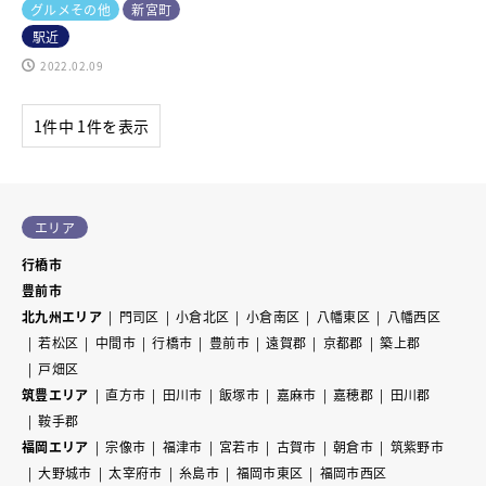
グルメその他
新宮町
駅近
2022.02.09
1件中 1件を表示
エリア
行橋市
豊前市
北九州エリア
門司区
小倉北区
小倉南区
八幡東区
八幡西区
若松区
中間市
行橋市
豊前市
遠賀郡
京都郡
築上郡
戸畑区
筑豊エリア
直方市
田川市
飯塚市
嘉麻市
嘉穂郡
田川郡
鞍手郡
福岡エリア
宗像市
福津市
宮若市
古賀市
朝倉市
筑紫野市
大野城市
太宰府市
糸島市
福岡市東区
福岡市西区