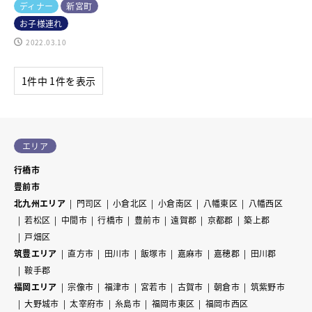
ディナー
新宮町
お子様連れ
2022.03.10
1件中 1件を表示
エリア
行橋市
豊前市
北九州エリア
門司区
小倉北区
小倉南区
八幡東区
八幡西区
若松区
中間市
行橋市
豊前市
遠賀郡
京都郡
築上郡
戸畑区
筑豊エリア
直方市
田川市
飯塚市
嘉麻市
嘉穂郡
田川郡
鞍手郡
福岡エリア
宗像市
福津市
宮若市
古賀市
朝倉市
筑紫野市
大野城市
太宰府市
糸島市
福岡市東区
福岡市西区