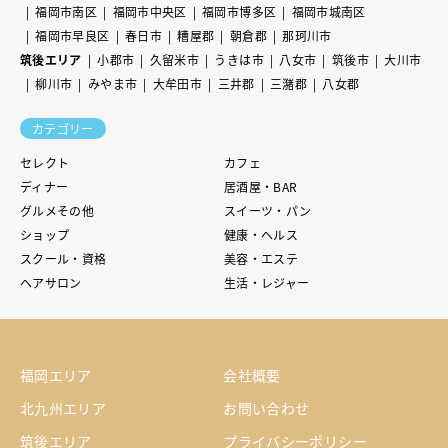
福岡市南区
福岡市中央区
福岡市博多区
福岡市城南区
福岡市早良区
春日市
糟屋郡
朝倉郡
那珂川市
筑後エリア
小郡市
久留米市
うきは市
八女市
筑後市
大川市
柳川市
みやま市
大牟田市
三井郡
三潴郡
八女郡
カテゴリー
セレクト
カフェ
ディナー
居酒屋・BAR
グルメその他
スイーツ・パン
ショップ
健康・ヘルス
スクール・資格
美容・エステ
ヘアサロン
生活・レジャー
福岡エリア
会社概要
北九州エリア
お問い合わせ
筑後エリア
プライバシーポリシー