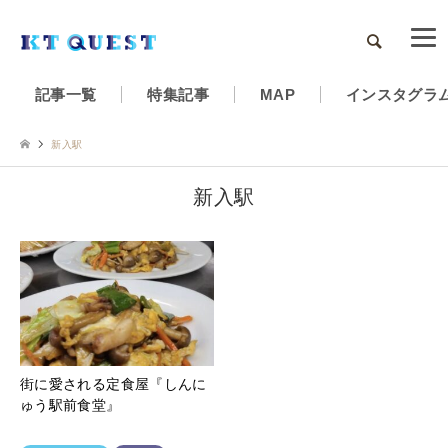
検索
記事一覧
特集記事
MAP
インスタグラ
新入駅
新入駅
街に愛される定食屋『しんに
ゅう駅前食堂』