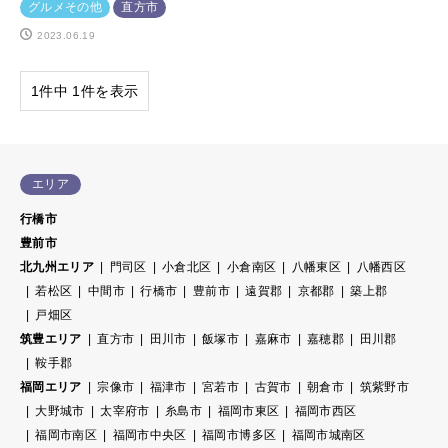
グルメその他
直方市
2023.06.19
1件中 1件を表示
エリア
行橋市
豊前市
北九州エリア
門司区
小倉北区
小倉南区
八幡東区
八幡西区
若松区
中間市
行橋市
豊前市
遠賀郡
京都郡
築上郡
戸畑区
筑豊エリア
直方市
田川市
飯塚市
嘉麻市
嘉穂郡
田川郡
鞍手郡
福岡エリア
宗像市
福津市
宮若市
古賀市
朝倉市
筑紫野市
大野城市
太宰府市
糸島市
福岡市東区
福岡市西区
福岡市南区
福岡市中央区
福岡市博多区
福岡市城南区