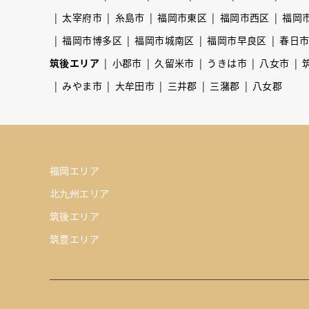
太宰府市
糸島市
福岡市東区
福岡市西区
福岡
福岡市博多区
福岡市城南区
福岡市早良区
春日
筑後エリア
小郡市
久留米市
うきは市
八女市
みやま市
大牟田市
三井郡
三潴郡
八女郡
福岡エリア
北九州エリア
筑後エリア
筑豊エリア