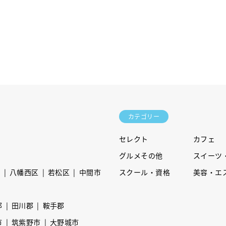
カテゴリー
セレクト
カフェ
グルメその他
スイーツ
区
八幡西区
若松区
中間市
スクール・資格
美容・エ
郡
田川郡
鞍手郡
市
筑紫野市
大野城市