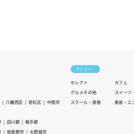
カテゴリー
セレクト
カフェ
グルメその他
スイーツ
区
八幡西区
若松区
中間市
スクール・資格
美容・エ
郡
田川郡
鞍手郡
市
筑紫野市
大野城市