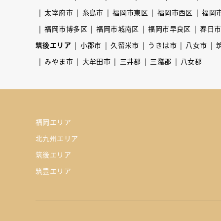
太宰府市
糸島市
福岡市東区
福岡市西区
福岡
福岡市博多区
福岡市城南区
福岡市早良区
春日
筑後エリア
小郡市
久留米市
うきは市
八女市
みやま市
大牟田市
三井郡
三潴郡
八女郡
福岡エリア
北九州エリア
筑後エリア
筑豊エリア