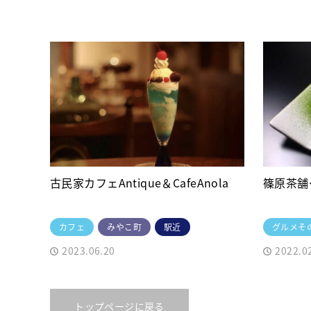
古民家カフェAntique＆CafeAnola
篠原茶舗
カフェ
みやこ町
駅近
グルメそ
2023.06.20
2022.0
トップページに戻る