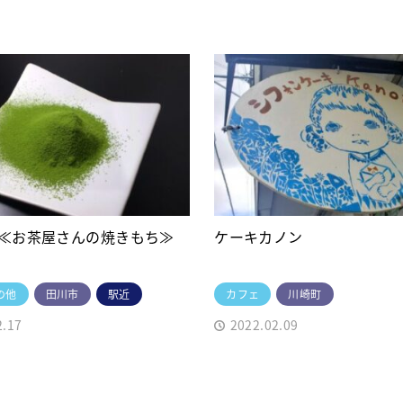
≪お茶屋さんの焼きもち≫
ケーキカノン
の他
田川市
駅近
カフェ
川崎町
2.17
2022.02.09