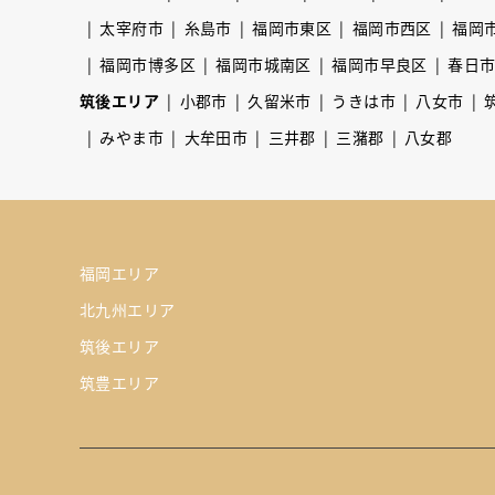
太宰府市
糸島市
福岡市東区
福岡市西区
福岡
福岡市博多区
福岡市城南区
福岡市早良区
春日
筑後エリア
小郡市
久留米市
うきは市
八女市
みやま市
大牟田市
三井郡
三潴郡
八女郡
福岡エリア
北九州エリア
筑後エリア
筑豊エリア