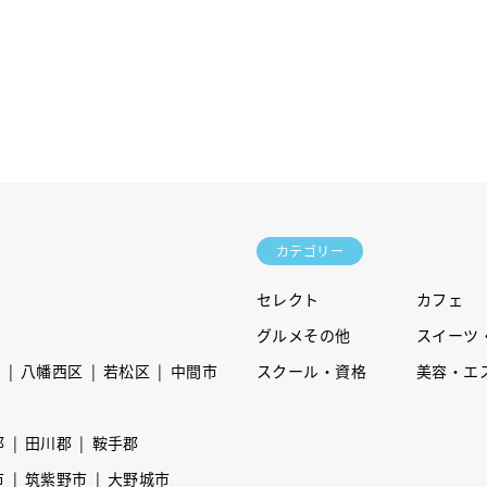
カテゴリー
セレクト
カフェ
グルメその他
スイーツ
区
八幡西区
若松区
中間市
スクール・資格
美容・エ
郡
田川郡
鞍手郡
市
筑紫野市
大野城市