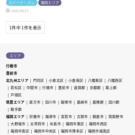
スイーツ・パン
福岡エリア
2022.06.17
1件中 1件を表示
エリア
行橋市
豊前市
北九州エリア
門司区
小倉北区
小倉南区
八幡東区
八幡西区
若松区
中間市
行橋市
豊前市
遠賀郡
京都郡
築上郡
戸畑区
筑豊エリア
直方市
田川市
飯塚市
嘉麻市
嘉穂郡
田川郡
鞍手郡
福岡エリア
宗像市
福津市
宮若市
古賀市
朝倉市
筑紫野市
大野城市
太宰府市
糸島市
福岡市東区
福岡市西区
福岡市南区
福岡市中央区
福岡市博多区
福岡市城南区