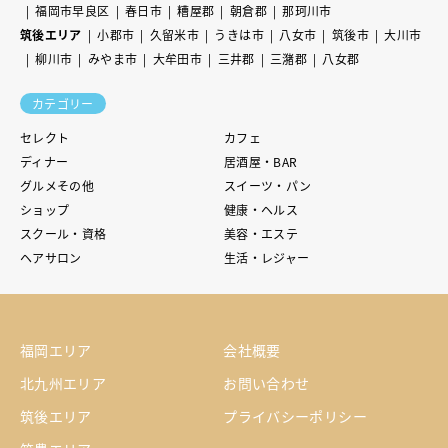
福岡市早良区
春日市
糟屋郡
朝倉郡
那珂川市
筑後エリア
小郡市
久留米市
うきは市
八女市
筑後市
大川市
柳川市
みやま市
大牟田市
三井郡
三潴郡
八女郡
カテゴリー
セレクト
カフェ
ディナー
居酒屋・BAR
グルメその他
スイーツ・パン
ショップ
健康・ヘルス
スクール・資格
美容・エステ
ヘアサロン
生活・レジャー
福岡エリア
会社概要
北九州エリア
お問い合わせ
筑後エリア
プライバシーポリシー