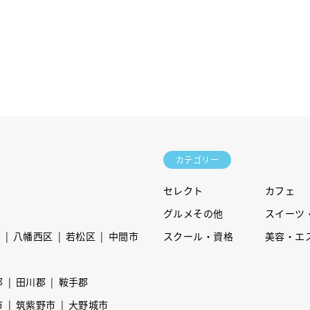
カテゴリー
セレクト
カフェ
グルメその他
スイーツ
区
八幡西区
若松区
中間市
スクール・資格
美容・エ
郡
田川郡
鞍手郡
市
筑紫野市
大野城市