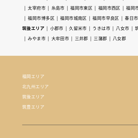
太宰府市
糸島市
福岡市東区
福岡市西区
福岡
福岡市博多区
福岡市城南区
福岡市早良区
春日
筑後エリア
小郡市
久留米市
うきは市
八女市
みやま市
大牟田市
三井郡
三潴郡
八女郡
福岡エリア
北九州エリア
筑後エリア
筑豊エリア