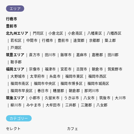
エリア
行橋市
豊前市
北九州エリア
門司区
小倉北区
小倉南区
八幡東区
八幡西区
若松区
中間市
行橋市
豊前市
遠賀郡
京都郡
築上郡
戸畑区
筑豊エリア
直方市
田川市
飯塚市
嘉麻市
嘉穂郡
田川郡
鞍手郡
福岡エリア
宗像市
福津市
宮若市
古賀市
朝倉市
筑紫野市
大野城市
太宰府市
糸島市
福岡市東区
福岡市西区
福岡市南区
福岡市中央区
福岡市博多区
福岡市城南区
福岡市早良区
春日市
糟屋郡
朝倉郡
那珂川市
筑後エリア
小郡市
久留米市
うきは市
八女市
筑後市
大川市
柳川市
みやま市
大牟田市
三井郡
三潴郡
八女郡
カテゴリー
セレクト
カフェ