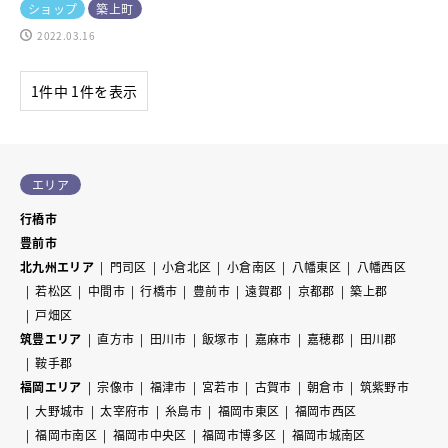
ショップ
築上町
2022.03.16
1件中 1件を表示
エリア
行橋市
豊前市
北九州エリア
門司区
小倉北区
小倉南区
八幡東区
八幡西区
若松区
中間市
行橋市
豊前市
遠賀郡
京都郡
築上郡
戸畑区
筑豊エリア
直方市
田川市
飯塚市
嘉麻市
嘉穂郡
田川郡
鞍手郡
福岡エリア
宗像市
福津市
宮若市
古賀市
朝倉市
筑紫野市
大野城市
太宰府市
糸島市
福岡市東区
福岡市西区
福岡市南区
福岡市中央区
福岡市博多区
福岡市城南区