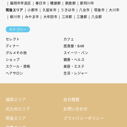
福岡市早良区
春日市
糟屋郡
朝倉郡
那珂川市
筑後エリア
小郡市
久留米市
うきは市
八女市
筑後市
大川市
柳川市
みやま市
大牟田市
三井郡
三潴郡
八女郡
カテゴリー
セレクト
カフェ
ディナー
居酒屋・BAR
グルメその他
スイーツ・パン
ショップ
健康・ヘルス
スクール・資格
美容・エステ
ヘアサロン
生活・レジャー
福岡エリア
会社概要
北九州エリア
お問い合わせ
筑後エリア
プライバシーポリシー