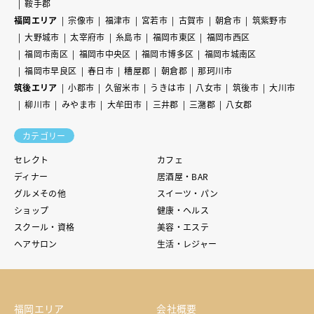
鞍手郡
福岡エリア
宗像市
福津市
宮若市
古賀市
朝倉市
筑紫野市
大野城市
太宰府市
糸島市
福岡市東区
福岡市西区
福岡市南区
福岡市中央区
福岡市博多区
福岡市城南区
福岡市早良区
春日市
糟屋郡
朝倉郡
那珂川市
筑後エリア
小郡市
久留米市
うきは市
八女市
筑後市
大川市
柳川市
みやま市
大牟田市
三井郡
三潴郡
八女郡
カテゴリー
セレクト
カフェ
ディナー
居酒屋・BAR
グルメその他
スイーツ・パン
ショップ
健康・ヘルス
スクール・資格
美容・エステ
ヘアサロン
生活・レジャー
福岡エリア
会社概要