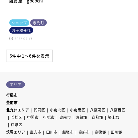
雑貨屋 gocochi
ショップ
志免町
お子様連れ
2022.02.17
6件中 1〜6件を表示
エリア
行橋市
豊前市
北九州エリア
門司区
小倉北区
小倉南区
八幡東区
八幡西区
若松区
中間市
行橋市
豊前市
遠賀郡
京都郡
築上郡
戸畑区
筑豊エリア
直方市
田川市
飯塚市
嘉麻市
嘉穂郡
田川郡