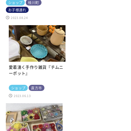
ショップ
桂川町
お子様連れ
2023.08.24
愛着湧く手作り雑貨『チムニ
ーポット』
ショップ
直方市
2023.06.13