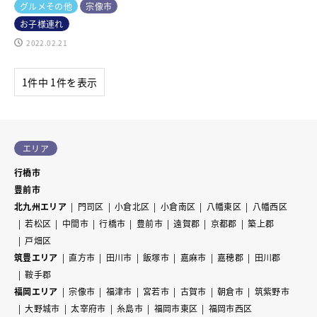
グルメその他
宗像市
お子様連れ
2022.02.21
1件中 1件を表示
エリア
行橋市
豊前市
北九州エリア
門司区
小倉北区
小倉南区
八幡東区
八幡西区
若松区
中間市
行橋市
豊前市
遠賀郡
京都郡
築上郡
戸畑区
筑豊エリア
直方市
田川市
飯塚市
嘉麻市
嘉穂郡
田川郡
鞍手郡
福岡エリア
宗像市
福津市
宮若市
古賀市
朝倉市
筑紫野市
大野城市
太宰府市
糸島市
福岡市東区
福岡市西区