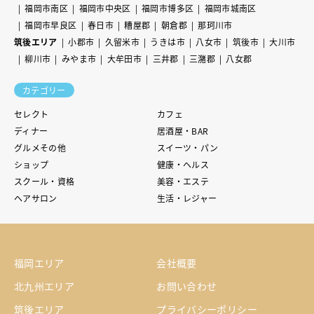
福岡市南区
福岡市中央区
福岡市博多区
福岡市城南区
福岡市早良区
春日市
糟屋郡
朝倉郡
那珂川市
筑後エリア
小郡市
久留米市
うきは市
八女市
筑後市
大川市
柳川市
みやま市
大牟田市
三井郡
三潴郡
八女郡
カテゴリー
セレクト
カフェ
ディナー
居酒屋・BAR
グルメその他
スイーツ・パン
ショップ
健康・ヘルス
スクール・資格
美容・エステ
ヘアサロン
生活・レジャー
福岡エリア
会社概要
北九州エリア
お問い合わせ
筑後エリア
プライバシーポリシー