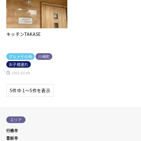
キッチンTAKASE
グルメその他
川崎町
お子様連れ
2022.02.09
5件中 1〜5件を表示
エリア
行橋市
豊前市