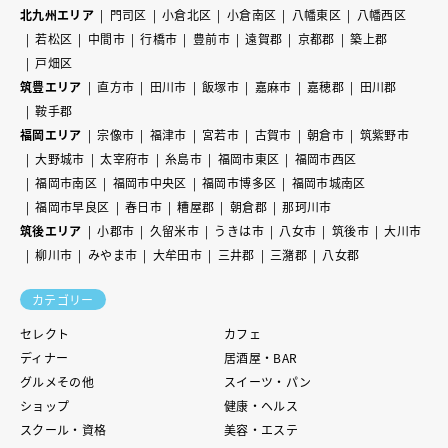
北九州エリア
門司区
小倉北区
小倉南区
八幡東区
八幡西区
若松区
中間市
行橋市
豊前市
遠賀郡
京都郡
築上郡
戸畑区
筑豊エリア
直方市
田川市
飯塚市
嘉麻市
嘉穂郡
田川郡
鞍手郡
福岡エリア
宗像市
福津市
宮若市
古賀市
朝倉市
筑紫野市
大野城市
太宰府市
糸島市
福岡市東区
福岡市西区
福岡市南区
福岡市中央区
福岡市博多区
福岡市城南区
福岡市早良区
春日市
糟屋郡
朝倉郡
那珂川市
筑後エリア
小郡市
久留米市
うきは市
八女市
筑後市
大川市
柳川市
みやま市
大牟田市
三井郡
三潴郡
八女郡
カテゴリー
セレクト
カフェ
ディナー
居酒屋・BAR
グルメその他
スイーツ・パン
ショップ
健康・ヘルス
スクール・資格
美容・エステ