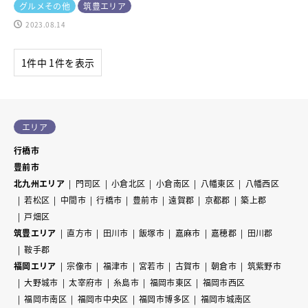
グルメその他
筑豊エリア
2023.08.14
1件中 1件を表示
エリア
行橋市
豊前市
北九州エリア
門司区
小倉北区
小倉南区
八幡東区
八幡西区
若松区
中間市
行橋市
豊前市
遠賀郡
京都郡
築上郡
戸畑区
筑豊エリア
直方市
田川市
飯塚市
嘉麻市
嘉穂郡
田川郡
鞍手郡
福岡エリア
宗像市
福津市
宮若市
古賀市
朝倉市
筑紫野市
大野城市
太宰府市
糸島市
福岡市東区
福岡市西区
福岡市南区
福岡市中央区
福岡市博多区
福岡市城南区