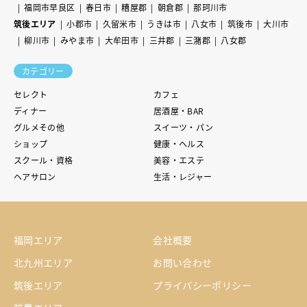
福岡市早良区
春日市
糟屋郡
朝倉郡
那珂川市
筑後エリア
小郡市
久留米市
うきは市
八女市
筑後市
大川市
柳川市
みやま市
大牟田市
三井郡
三潴郡
八女郡
カテゴリー
セレクト
カフェ
ディナー
居酒屋・BAR
グルメその他
スイーツ・パン
ショップ
健康・ヘルス
スクール・資格
美容・エステ
ヘアサロン
生活・レジャー
福岡エリア
会社概要
北九州エリア
お問い合わせ
筑後エリア
プライバシーポリシー