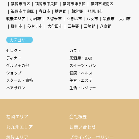
福岡市南区
福岡市中央区
福岡市博多区
福岡市城南区
福岡市早良区
春日市
糟屋郡
朝倉郡
那珂川市
筑後エリア
小郡市
久留米市
うきは市
八女市
筑後市
大川市
柳川市
みやま市
大牟田市
三井郡
三潴郡
八女郡
カテゴリー
セレクト
カフェ
ディナー
居酒屋・BAR
グルメその他
スイーツ・パン
ショップ
健康・ヘルス
スクール・資格
美容・エステ
ヘアサロン
生活・レジャー
福岡エリア
会社概要
北九州エリア
お問い合わせ
筑後エリア
プライバシーポリシー