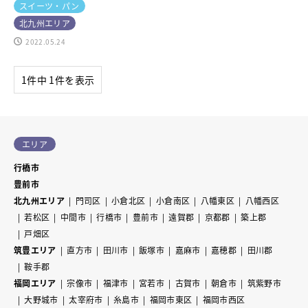
スイーツ・パン
北九州エリア
2022.05.24
1件中 1件を表示
エリア
行橋市
豊前市
北九州エリア
門司区
小倉北区
小倉南区
八幡東区
八幡西区
若松区
中間市
行橋市
豊前市
遠賀郡
京都郡
築上郡
戸畑区
筑豊エリア
直方市
田川市
飯塚市
嘉麻市
嘉穂郡
田川郡
鞍手郡
福岡エリア
宗像市
福津市
宮若市
古賀市
朝倉市
筑紫野市
大野城市
太宰府市
糸島市
福岡市東区
福岡市西区