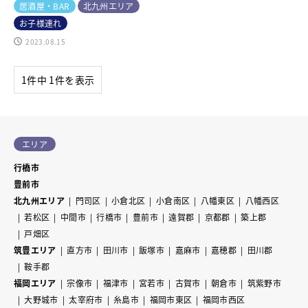
居酒屋・BAR
北九州エリア
お子様連れ
2023.08.15
1件中 1件を表示
エリア
行橋市
豊前市
北九州エリア
門司区
小倉北区
小倉南区
八幡東区
八幡西区
若松区
中間市
行橋市
豊前市
遠賀郡
京都郡
築上郡
戸畑区
筑豊エリア
直方市
田川市
飯塚市
嘉麻市
嘉穂郡
田川郡
鞍手郡
福岡エリア
宗像市
福津市
宮若市
古賀市
朝倉市
筑紫野市
大野城市
太宰府市
糸島市
福岡市東区
福岡市西区