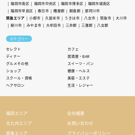
福岡市南区
福岡市中央区
福岡市博多区
福岡市城南区
福岡市早良区
春日市
糟屋郡
朝倉郡
那珂川市
筑後エリア
小郡市
久留米市
うきは市
八女市
筑後市
大川市
柳川市
みやま市
大牟田市
三井郡
三潴郡
八女郡
カテゴリー
セレクト
カフェ
ディナー
居酒屋・BAR
グルメその他
スイーツ・パン
ショップ
健康・ヘルス
スクール・資格
美容・エステ
ヘアサロン
生活・レジャー
福岡エリア
会社概要
北九州エリア
お問い合わせ
筑後エリア
プライバシーポリシー