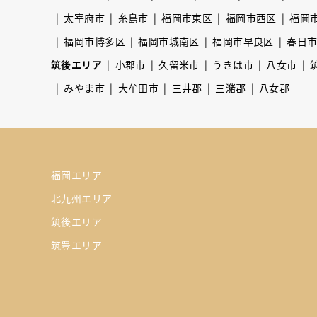
太宰府市
糸島市
福岡市東区
福岡市西区
福岡
福岡市博多区
福岡市城南区
福岡市早良区
春日
筑後エリア
小郡市
久留米市
うきは市
八女市
みやま市
大牟田市
三井郡
三潴郡
八女郡
福岡エリア
北九州エリア
筑後エリア
筑豊エリア