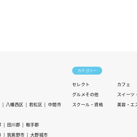
カテゴリー
セレクト
カフェ
グルメその他
スイーツ
区
八幡西区
若松区
中間市
スクール・資格
美容・エ
郡
田川郡
鞍手郡
市
筑紫野市
大野城市