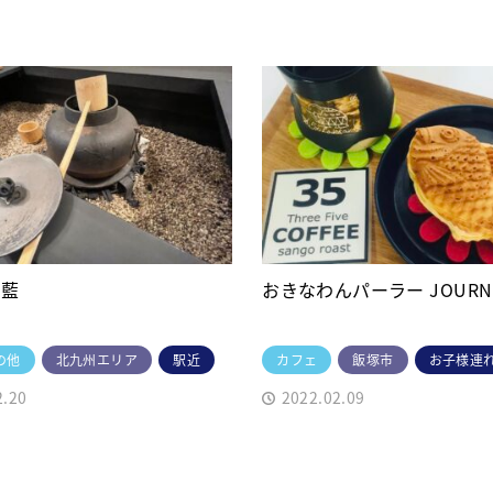
 藍
おきなわんパーラー JOURN
の他
北九州エリア
駅近
カフェ
飯塚市
お子様連
2.20
2022.02.09