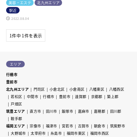
美容・エステ
北九州エリア
駅近
2022.08.04
1件中 1件を表示
エリア
行橋市
豊前市
北九州エリア
門司区
小倉北区
小倉南区
八幡東区
八幡西区
若松区
中間市
行橋市
豊前市
遠賀郡
京都郡
築上郡
戸畑区
筑豊エリア
直方市
田川市
飯塚市
嘉麻市
嘉穂郡
田川郡
鞍手郡
福岡エリア
宗像市
福津市
宮若市
古賀市
朝倉市
筑紫野市
大野城市
太宰府市
糸島市
福岡市東区
福岡市西区