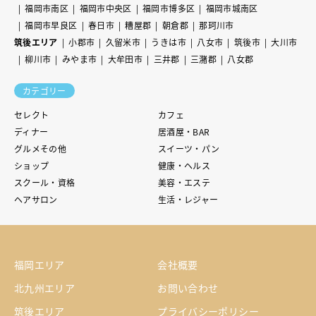
福岡市南区
福岡市中央区
福岡市博多区
福岡市城南区
福岡市早良区
春日市
糟屋郡
朝倉郡
那珂川市
筑後エリア
小郡市
久留米市
うきは市
八女市
筑後市
大川市
柳川市
みやま市
大牟田市
三井郡
三潴郡
八女郡
カテゴリー
セレクト
カフェ
ディナー
居酒屋・BAR
グルメその他
スイーツ・パン
ショップ
健康・ヘルス
スクール・資格
美容・エステ
ヘアサロン
生活・レジャー
福岡エリア
会社概要
北九州エリア
お問い合わせ
筑後エリア
プライバシーポリシー