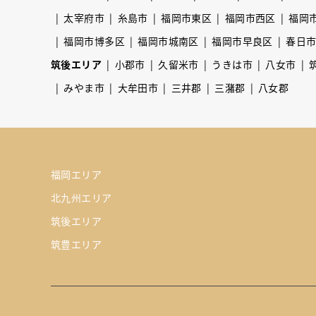
太宰府市
糸島市
福岡市東区
福岡市西区
福岡
福岡市博多区
福岡市城南区
福岡市早良区
春日
筑後エリア
小郡市
久留米市
うきは市
八女市
みやま市
大牟田市
三井郡
三潴郡
八女郡
福岡エリア
北九州エリア
筑後エリア
筑豊エリア