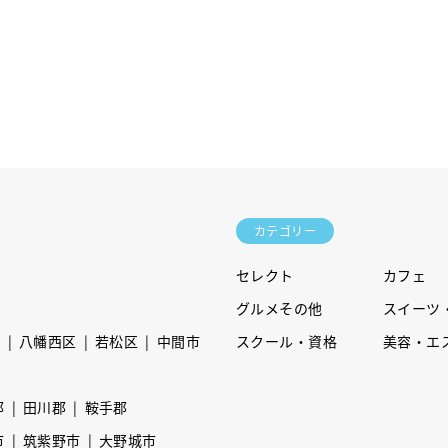
カテゴリー
セレクト
カフェ
グルメその他
スイーツ
区
八幡西区
若松区
中間市
スクール・資格
美容・エ
郡
田川郡
鞍手郡
市
筑紫野市
大野城市