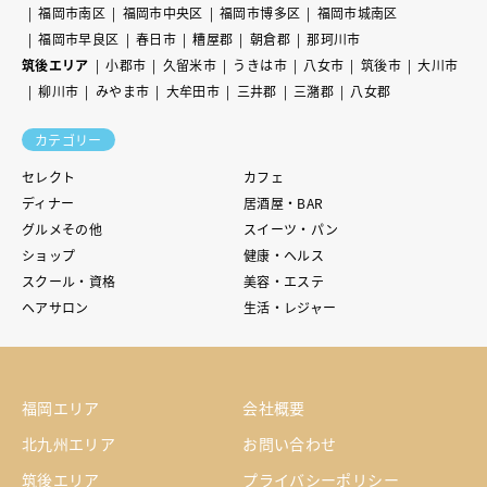
福岡市南区
福岡市中央区
福岡市博多区
福岡市城南区
福岡市早良区
春日市
糟屋郡
朝倉郡
那珂川市
筑後エリア
小郡市
久留米市
うきは市
八女市
筑後市
大川市
柳川市
みやま市
大牟田市
三井郡
三潴郡
八女郡
カテゴリー
セレクト
カフェ
ディナー
居酒屋・BAR
グルメその他
スイーツ・パン
ショップ
健康・ヘルス
スクール・資格
美容・エステ
ヘアサロン
生活・レジャー
福岡エリア
会社概要
北九州エリア
お問い合わせ
筑後エリア
プライバシーポリシー