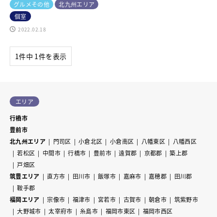
グルメその他
北九州エリア
個室
2022.02.18
1件中 1件を表示
エリア
行橋市
豊前市
北九州エリア
門司区
小倉北区
小倉南区
八幡東区
八幡西区
若松区
中間市
行橋市
豊前市
遠賀郡
京都郡
築上郡
戸畑区
筑豊エリア
直方市
田川市
飯塚市
嘉麻市
嘉穂郡
田川郡
鞍手郡
福岡エリア
宗像市
福津市
宮若市
古賀市
朝倉市
筑紫野市
大野城市
太宰府市
糸島市
福岡市東区
福岡市西区