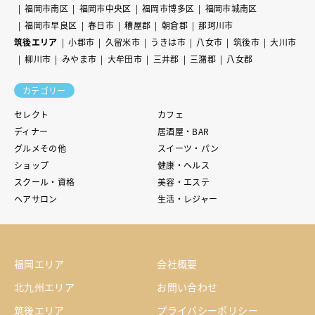
福岡市南区
福岡市中央区
福岡市博多区
福岡市城南区
福岡市早良区
春日市
糟屋郡
朝倉郡
那珂川市
筑後エリア
小郡市
久留米市
うきは市
八女市
筑後市
大川市
柳川市
みやま市
大牟田市
三井郡
三潴郡
八女郡
カテゴリー
セレクト
カフェ
ディナー
居酒屋・BAR
グルメその他
スイーツ・パン
ショップ
健康・ヘルス
スクール・資格
美容・エステ
ヘアサロン
生活・レジャー
福岡エリア
会社概要
北九州エリア
お問い合わせ
筑後エリア
プライバシーポリシー