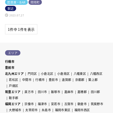
居酒屋・BAR
岡垣町
駅近
2023.07.27
1件中 1件を表示
エリア
行橋市
豊前市
北九州エリア
門司区
小倉北区
小倉南区
八幡東区
八幡西区
若松区
中間市
行橋市
豊前市
遠賀郡
京都郡
築上郡
戸畑区
筑豊エリア
直方市
田川市
飯塚市
嘉麻市
嘉穂郡
田川郡
鞍手郡
福岡エリア
宗像市
福津市
宮若市
古賀市
朝倉市
筑紫野市
大野城市
太宰府市
糸島市
福岡市東区
福岡市西区