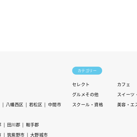
カテゴリー
セレクト
カフェ
グルメその他
スイーツ
区
八幡西区
若松区
中間市
スクール・資格
美容・エ
郡
田川郡
鞍手郡
市
筑紫野市
大野城市