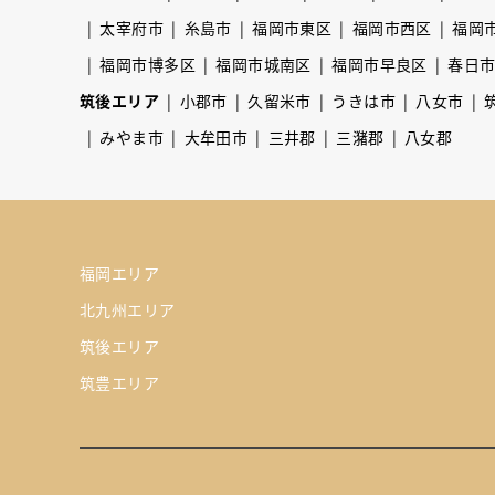
太宰府市
糸島市
福岡市東区
福岡市西区
福岡
福岡市博多区
福岡市城南区
福岡市早良区
春日
筑後エリア
小郡市
久留米市
うきは市
八女市
みやま市
大牟田市
三井郡
三潴郡
八女郡
福岡エリア
北九州エリア
筑後エリア
筑豊エリア