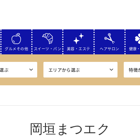
グルメその他
スイーツ・パン
美容・エステ
ヘアサロン
健康
選ぶ
エリアから選ぶ
特徴
岡垣まつエク