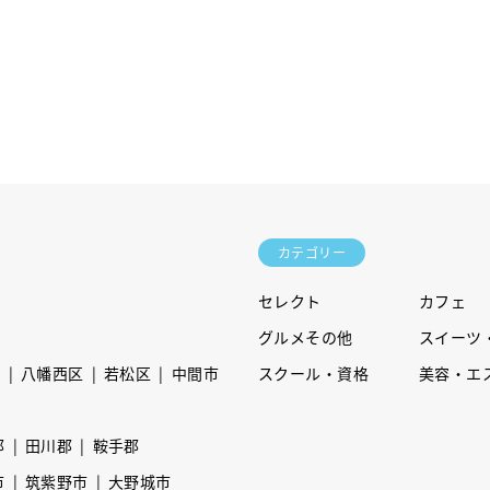
カテゴリー
セレクト
カフェ
グルメその他
スイーツ
区
八幡西区
若松区
中間市
スクール・資格
美容・エ
郡
田川郡
鞍手郡
市
筑紫野市
大野城市