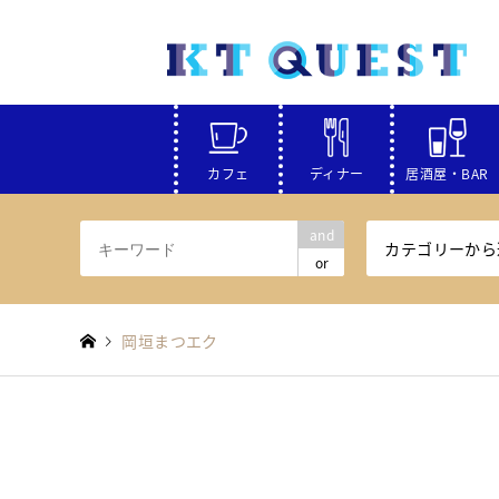
カフェ
ディナー
居酒屋・BAR
and
カテゴリーから
or
岡垣まつエク