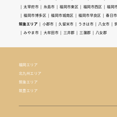
太宰府市
糸島市
福岡市東区
福岡市西区
福岡
福岡市博多区
福岡市城南区
福岡市早良区
春日
筑後エリア
小郡市
久留米市
うきは市
八女市
みやま市
大牟田市
三井郡
三潴郡
八女郡
福岡エリア
北九州エリア
筑後エリア
筑豊エリア