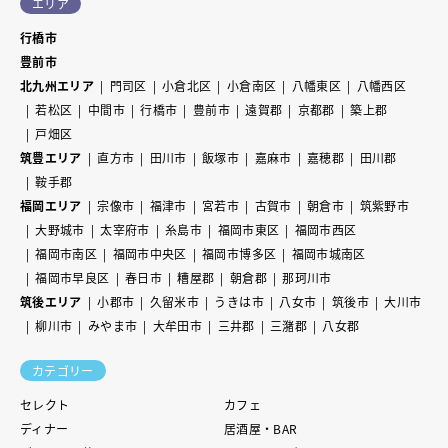
エリア
行橋市
豊前市
北九州エリア
門司区
小倉北区
小倉南区
八幡東区
八幡西区
若松区
中間市
行橋市
豊前市
遠賀郡
京都郡
築上郡
戸畑区
筑豊エリア
直方市
田川市
飯塚市
嘉麻市
嘉穂郡
田川郡
鞍手郡
福岡エリア
宗像市
福津市
宮若市
古賀市
朝倉市
筑紫野市
大野城市
太宰府市
糸島市
福岡市東区
福岡市西区
福岡市南区
福岡市中央区
福岡市博多区
福岡市城南区
福岡市早良区
春日市
糟屋郡
朝倉郡
那珂川市
筑後エリア
小郡市
久留米市
うきは市
八女市
筑後市
大川市
柳川市
みやま市
大牟田市
三井郡
三潴郡
八女郡
カテゴリー
セレクト
カフェ
ディナー
居酒屋・BAR