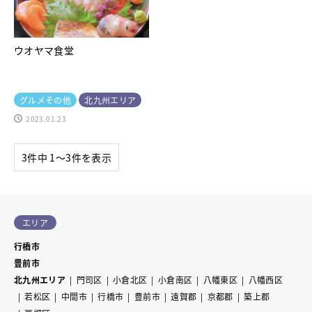
ウオヤマ食堂
グルメその他
北九州エリア
2023.01.23
3件中 1〜3件を表示
エリア
行橋市
豊前市
北九州エリア
門司区
小倉北区
小倉南区
八幡東区
八幡西区
若松区
中間市
行橋市
豊前市
遠賀郡
京都郡
築上郡