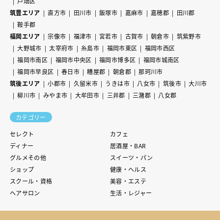
戸畑区
筑豊エリア
直方市
田川市
飯塚市
嘉麻市
嘉穂郡
田川郡
鞍手郡
福岡エリア
宗像市
福津市
宮若市
古賀市
朝倉市
筑紫野市
大野城市
太宰府市
糸島市
福岡市東区
福岡市西区
福岡市南区
福岡市中央区
福岡市博多区
福岡市城南区
福岡市早良区
春日市
糟屋郡
朝倉郡
那珂川市
筑後エリア
小郡市
久留米市
うきは市
八女市
筑後市
大川市
柳川市
みやま市
大牟田市
三井郡
三潴郡
八女郡
カテゴリー
セレクト
カフェ
ディナー
居酒屋・BAR
グルメその他
スイーツ・パン
ショップ
健康・ヘルス
スクール・資格
美容・エステ
ヘアサロン
生活・レジャー